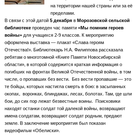
Нормативно — правовые акты
на территории нашей страны или за её
Бурмистровская сельская библиотека №6
пределами.
Результаты независимой оценки качества
Быстровская сельская библиотека №7
В связи с этой датой
5 декабря
в
Морозовской сельской
Предложения об улучшении качества деятельности
Верх-Коенская сельская библиотека №8
библиотеке
проведен час памяти
«Мы помним героев
войны»
Оnline опрос
для учащихся 2-9 классов. К мероприятию
Горевская сельская библиотека №9
оформлена выставка — плакат «Слава героям
Видео
Гусельниковская сельская библиотека №10
Отечества!». Библиотекарь Н.А. Филиппова рассказала
ребятам о многотомной «Книге Памяти Новосибирской
Контакты
Е-Л
области», в которой содержится краткая информация о
Евсинская сельская библиотека №12
Карта сайта
погибших на фронтах Великой Отечественной войны, в том
Сельская библиотека д. Евсино №36
числе, о пропавших без вести. Без вести пропавшие — это
те бойцы, которых настигла смерть в бою: в засыпанных
Елбашинская сельская библиотека №11
окопах, воронках, блиндажах, лесах, болотах. Там, где шли
Завьяловская сельская библиотека №13
бои, до сих пор лежат безвестные воины. Поисковики
Искитимская сельская библиотека №14
находят останки солдат той далекой войны, возвращают
имена солдатам, возвращают солдат родным, предают
Сельская библиотека п. Керамкомбинат №28
земле. В заключение мероприятия был показан
Китернинская сельская библиотека №15
видеофильм «Обелиски».