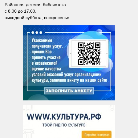
Районная детская библиотека
Сосновская сельская библиотека №22
с 8.00 до 17.00,
Степнинская сельская библиотека №34
выходной суббота, воскресенье
Т-Ш
Тальменская сельская библиотека №23
Тулинская сельская библиотека №37
Улыбинская сельская библиотека №24
Ургунская сельская библиотека №25
Усть-Чемская сельская библиотека №26
Чернореченская сельская библиотека №41
Сельская библиотека д. Шадрино №42
Шибковская сельская библиотека №27
Межпоселенческая библиотека
Информационно-библиографический отдел