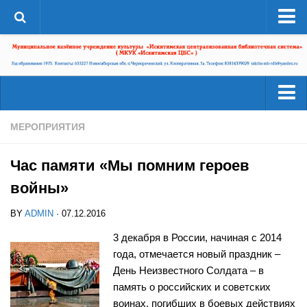
О системе
Структура
Документы
Администрация
Читателям
МЕРОПРИЯТИЯ
Страницы истории
Услуги
ЦБС в СМИ
Час памяти «Мы помним героев
Ресурсы
ЦБС сегодня
войны»
Деятельность
Библиотеки района
BY
ADMIN
· 07.12.2016
Наши успехи
А-Г
3 декабря в России, начиная с 2014
Проекты
года, отмечается новый праздник –
Агролесовская сельская библиотека №16
Конкурсы
День Неизвестного Солдата – в
Беловская сельская библиотека №5
память о российских и советских
Независимая оценка качества
Сельская библиотека п. Бердь №29
воинах, погибших в боевых действиях