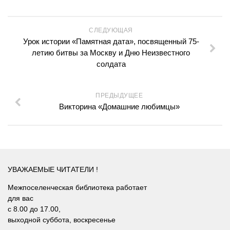
Лебедевская сельская библиотека №33
Легостаевская сельская библиотека №4
СЛЕДУЮЩАЯ
Линевская поселковая библиотека №30
Урок истории «Памятная дата», посвященный 75-
летию битвы за Москву и Дню Неизвестного
Линевская детская библиотека №31
солдата
Листвянская сельская библиотека №39
М-С
ПРЕДЫДУЩЕЕ
Маякская сельская библиотека №40
Викторина «Домашние любимцы»
Морозовская сельская библиотека №17
Мостовская сельская библиотека №18
Новолоктевская сельская библиотека №19
УВАЖАЕМЫЕ ЧИТАТЕЛИ !
Новососедовская сельская библиотека №20
Межпоселенческая библиотека работает
Преображенская сельская библиотека №32
для вас
Рощинская сельская библиотека №21
с 8.00 до 17.00,
выходной суббота, воскресенье
Сельская библиотека п. Советский №35