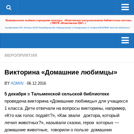
О системе
Структура
Документы
Администрация
Читателям
МЕРОПРИЯТИЯ
Страницы истории
Услуги
ЦБС в СМИ
Викторина «Домашние любимцы»
Ресурсы
ЦБС сегодня
BY
ADMIN
· 06.12.2016
Деятельность
Библиотеки района
5 декабря
в
Тальменской сельской библиотеке
Наши успехи
проведена викторина «Домашние любимцы» для учащихся
А-Г
Проекты
1 класса. Дети отвечали на вопросы викторины, например,
Агролесовская сельская библиотека №16
«Кто как голос подаёт?», «Как звали доктора, который
Конкурсы
Беловская сельская библиотека №5
лечил животных?», называли сказки, герои которых —
Независимая оценка качества
домашние животные, говорили о пользе домашних
Сельская библиотека п. Бердь №29