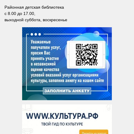
Лебедевская сельская библиотека №33
Районная детская библиотека
Легостаевская сельская библиотека №4
с 8.00 до 17.00,
выходной суббота, воскресенье
Линевская поселковая библиотека №30
Линевская детская библиотека №31
Листвянская сельская библиотека №39
М-С
Маякская сельская библиотека №40
Морозовская сельская библиотека №17
Мостовская сельская библиотека №18
Новолоктевская сельская библиотека №19
Новососедовская сельская библиотека №20
Преображенская сельская библиотека №32
Рощинская сельская библиотека №21
Сельская библиотека п. Советский №35