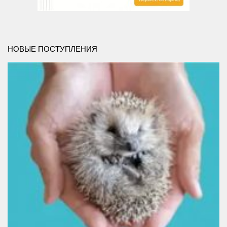
Сосновская сельская библиотека №22
Степнинская сельская библиотека №34
Т-Ш
НОВЫЕ ПОСТУПЛЕНИЯ
Тальменская сельская библиотека №23
Тулинская сельская библиотека №37
Улыбинская сельская библиотека №24
Ургунская сельская библиотека №25
Усть-Чемская сельская библиотека №26
Чернореченская сельская библиотека №41
Сельская библиотека д. Шадрино №42
Шибковская сельская библиотека №27
Межпоселенческая библиотека
Информационно-библиографический отдел