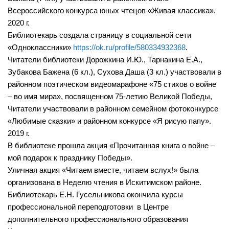
Сосновская сельская библиотека №22
Всероссийского конкурса юных чтецов «Живая классика».
2020 г.
Степнинская сельская библиотека №34
Библиотекарь создала страницу в социальной сети
Т-Ш
«Одноклассники»
https://ok.ru/profile/580334932368
.
Читатели библиотеки Дорожкина И.Ю., Тарнакина Е.А.,
Тальменская сельская библиотека №23
Зубакова Бажена (6 кл.), Сухова Даша (3 кл.) участвовали в
Тулинская сельская библиотека №37
районном поэтическом видеомарафоне «75 стихов о войне
Улыбинская сельская библиотека №24
– во имя мира», посвященном 75-летию Великой Победы,
Читатели участвовали в районном семейном фотоконкурсе
Ургунская сельская библиотека №25
«Любимые сказки» и районном конкурсе «Я рисую папу».
Усть-Чемская сельская библиотека №26
2019 г.
Чернореченская сельская библиотека №41
В библиотеке прошла акция «Прочитанная книга о войне –
мой подарок к празднику Победы».
Сельская библиотека д. Шадрино №42
Уличная акция «Читаем вместе, читаем вслух!» была
Шибковская сельская библиотека №27
организована в Неделю чтения в Искитимском районе.
Библиотекарь Е.Н. Гусельникова окончила курсы
Межпоселенческая библиотека
профессиональной переподготовки в Центре
Информационно-библиографический отдел
дополнительного профессионального образования