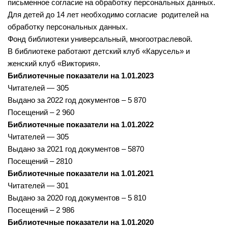
письменное согласие на обработку персональных данных.
Нормативно — правовые акты
Бурмистровская сельская библиотека №6
Для детей до 14 лет необходимо согласие родителей на
Результаты независимой оценки качества
обработку персональных данных.
Быстровская сельская библиотека №7
Фонд библиотеки универсальный, многоотраслевой.
Предложения об улучшении качества деятельности
Верх-Коенская сельская библиотека №8
В библиотеке работают детский клуб «Карусель» и
Оnline опрос
Горевская сельская библиотека №9
женский клуб «Виктория».
Библиотечные показатели на 1.01.2023
Видео
Гусельниковская сельская библиотека №10
Читателей — 305
Контакты
Е-Л
Выдано за 2022 год документов – 5 870
Посещений – 2 960
Евсинская сельская библиотека №12
Карта сайта
Библиотечные показатели на 1.01.2022
Сельская библиотека д. Евсино №36
Читателей — 305
Елбашинская сельская библиотека №11
Выдано за 2021 год документов – 5870
Посещений – 2810
Завьяловская сельская библиотека №13
Библиотечные показатели на 1.01.2021
Искитимская сельская библиотека №14
Читателей — 301
Сельская библиотека п. Керамкомбинат №28
Выдано за 2020 год документов – 5 810
Посещений – 2 986
Китернинская сельская библиотека №15
Библиотечные показатели на 1.01.2020