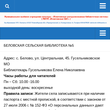
О системе
Структура
Документы
Администрация
Читателям
БЕЛОВСКАЯ СЕЛЬСКАЯ БИБЛИОТЕКА №5
Страницы истории
Услуги
Адрес: с. Белово, ул. Центральная, 45. Гусельниковское
ЦБС в СМИ
Ресурсы
МО
ЦБС сегодня
Библиотекарь Гусельникова Елена Николаевна
Деятельность
Библиотеки района
Часы работы для читателей
Наши успехи
Пн – Сб: 10.00 -16.00
А-Г
выходной день: воскресенье
Проекты
Агролесовская сельская библиотека №16
Правила записи
: Жители села записываются при наличии
Конкурсы
паспорта с местной пропиской, в соответствии с законом от
Беловская сельская библиотека №5
Независимая оценка качества
27 июля 2006 г. № 152-ФЗ «О персональных данных» дают
Сельская библиотека п. Бердь №29