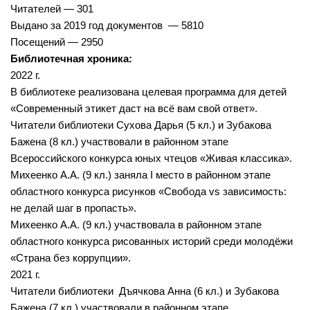
Лебедевская сельская библиотека №33
Читателей — 301
Выдано за 2019 год документов — 5810
Легостаевская сельская библиотека №4
Посещений — 2950
Линевская поселковая библиотека №30
Библиотечная хроника:
Линевская детская библиотека №31
2022 г.
В библиотеке реализована целевая программа для детей
Листвянская сельская библиотека №39
«Современный этикет даст на всё вам свой ответ».
М-С
Читатели библиотеки Сухова Дарья (5 кл.) и Зубакова
Маякская сельская библиотека №40
Бажена (8 кл.) участвовали в районном этапе
Всероссийского конкурса юных чтецов «Живая классика».
Морозовская сельская библиотека №17
Михеенко А.А. (9 кл.) заняла I место в районном этапе
Мостовская сельская библиотека №18
областного конкурса рисунков «Свобода vs зависимость:
не делай шаг в пропасть».
Новолоктевская сельская библиотека №19
Михеенко А.А. (9 кл.) участвовала в районном этапе
Новососедовская сельская библиотека №20
областного конкурса рисованных историй среди молодёжи
Преображенская сельская библиотека №32
«Страна без коррупции».
2021 г.
Рощинская сельская библиотека №21
Читатели библиотеки Дъячкова Анна (6 кл.) и Зубакова
Сельская библиотека п. Советский №35
Бажена (7 кл.) участвовали в районном этапе