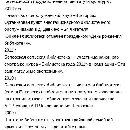
Методический отдел
Кемеровского государственного института культуры.
2018 год
Отдел информационных технологий и информационно-
Начал свою работу женский клуб «Виктория».
консультационной работы
Организован пункт внестационарного библиотечного
Отдел комплектования и обработки литературы
обслуживания в д. Девкино – 24 читателя.
Детская библиотека
Юбилей библиотеки отмечен праздником «День рождения
библиотеки».
Личный кабинет
2011 г
Беловская сельская библиотека — участница районного
Версия для слабовидящих
смотра-конкурса «Библиотека года-2011» в номинации «Эти
занимательные экспозиции».
2010 г
Беловская сельская библиотека — читатели библиотеки
(семья Елховских) победители литературного кроссворда
на страницах газеты «Знаменка» о жизни и творчестве
А.П.Чехова «А.П.Чехов: явление Человека».
2009 г
Читатели библиотеки – участники районной семейной
ярмарки «Прочли мы – прочитайте и вы».