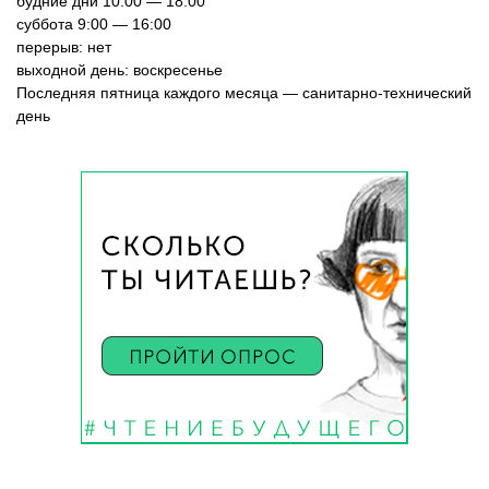
будние дни 10:00 — 18:00
Сосновская сельская библиотека №22
суббота 9:00 — 16:00
перерыв: нет
Степнинская сельская библиотека №34
выходной день: воскресенье
Т-Ш
Последняя пятница каждого месяца — санитарно-технический
день
Тальменская сельская библиотека №23
Тулинская сельская библиотека №37
Улыбинская сельская библиотека №24
Ургунская сельская библиотека №25
Усть-Чемская сельская библиотека №26
Чернореченская сельская библиотека №41
Сельская библиотека д. Шадрино №42
Шибковская сельская библиотека №27
Межпоселенческая библиотека
Информационно-библиографический отдел