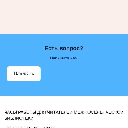
Лебедевская сельская библиотека №33
Легостаевская сельская библиотека №4
Линевская поселковая библиотека №30
Линевская детская библиотека №31
Листвянская сельская библиотека №39
Есть вопрос?
М-С
Маякская сельская библиотека №40
Напишите нам
Морозовская сельская библиотека №17
Написать
Мостовская сельская библиотека №18
Новолоктевская сельская библиотека №19
Новососедовская сельская библиотека №20
Преображенская сельская библиотека №32
ЧАСЫ РАБОТЫ ДЛЯ ЧИТАТЕЛЕЙ МЕЖПОСЕЛЕНЧЕСКОЙ
Рощинская сельская библиотека №21
БИБЛИОТЕКИ
Сельская библиотека п. Советский №35