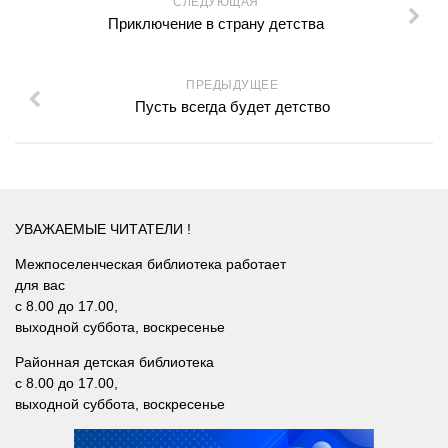
СЛЕДУЮЩАЯ
Сосновская сельская библиотека №22
Приключение в страну детства
Степнинская сельская библиотека №34
Т-Ш
ПРЕДЫДУЩЕЕ
Пусть всегда будет детство
Тальменская сельская библиотека №23
Тулинская сельская библиотека №37
Улыбинская сельская библиотека №24
Ургунская сельская библиотека №25
УВАЖАЕМЫЕ ЧИТАТЕЛИ !
Усть-Чемская сельская библиотека №26
Межпоселенческая библиотека работает
Чернореченская сельская библиотека №41
для вас
с 8.00 до 17.00,
Сельская библиотека д. Шадрино №42
выходной суббота, воскресенье
Шибковская сельская библиотека №27
Районная детская библиотека
Межпоселенческая библиотека
с 8.00 до 17.00,
выходной суббота, воскресенье
Информационно-библиографический отдел