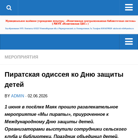
О системе
Структура
Документы
Администрация
Читателям
МЕРОПРИЯТИЯ
Страницы истории
Услуги
ЦБС в СМИ
Пиратская одиссея ко Дню защиты
Ресурсы
ЦБС сегодня
детей
Деятельность
Библиотеки района
BY
ADMIN
· 02.06.2026
Наши успехи
А-Г
1 июня в посёлке Маяк прошло развлекательное
Проекты
мероприятие «Мы пираты», приуроченное к
Агролесовская сельская библиотека №16
Конкурсы
Международному Дню защиты детей.
Беловская сельская библиотека №5
Организаторами выступили сотрудники сельского
Независимая оценка качества
Сельская библиотека п. Бердь №29
клуба и библиотеки. Праздник объединил детей,