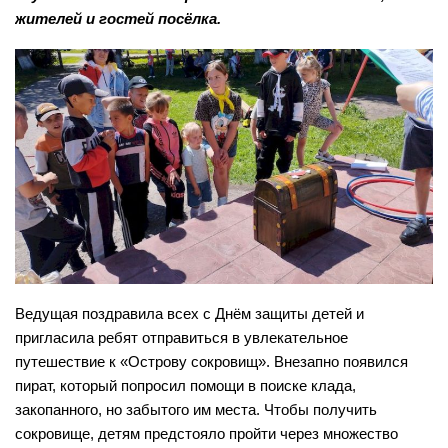
Нормативно — правовые акты
жителей и гостей посёлка.
Бурмистровская сельская библиотека №6
Результаты независимой оценки качества
Быстровская сельская библиотека №7
Предложения об улучшении качества деятельности
Верх-Коенская сельская библиотека №8
Оnline опрос
Горевская сельская библиотека №9
Видео
Гусельниковская сельская библиотека №10
Контакты
Е-Л
Евсинская сельская библиотека №12
Карта сайта
Сельская библиотека д. Евсино №36
Елбашинская сельская библиотека №11
Ведущая поздравила всех с Днём защиты детей и
Завьяловская сельская библиотека №13
пригласила ребят отправиться в увлекательное
Искитимская сельская библиотека №14
путешествие к «Острову сокровищ». Внезапно появился
пират, который попросил помощи в поиске клада,
Сельская библиотека п. Керамкомбинат №28
закопанного, но забытого им места. Чтобы получить
Китернинская сельская библиотека №15
сокровище, детям предстояло пройти через множество