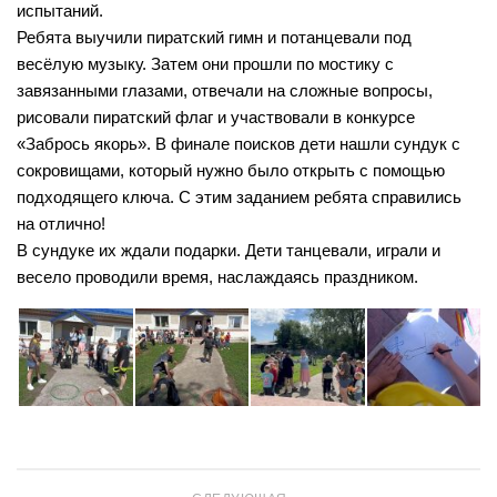
Лебедевская сельская библиотека №33
испытаний.
Ребята выучили пиратский гимн и потанцевали под
Легостаевская сельская библиотека №4
весёлую музыку. Затем они прошли по мостику с
Линевская поселковая библиотека №30
завязанными глазами, отвечали на сложные вопросы,
Линевская детская библиотека №31
рисовали пиратский флаг и участвовали в конкурсе
«Забрось якорь». В финале поисков дети нашли сундук с
Листвянская сельская библиотека №39
сокровищами, который нужно было открыть с помощью
М-С
подходящего ключа. С этим заданием ребята справились
на отлично!
Маякская сельская библиотека №40
В сундуке их ждали подарки. Дети танцевали, играли и
Морозовская сельская библиотека №17
весело проводили время, наслаждаясь праздником.
Мостовская сельская библиотека №18
Новолоктевская сельская библиотека №19
Новососедовская сельская библиотека №20
Преображенская сельская библиотека №32
Рощинская сельская библиотека №21
Сельская библиотека п. Советский №35