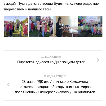
эмоций. Пусть детство всегда будет наполнено радостью,
Сосновская сельская библиотека №22
творчеством и волшебством!
Степнинская сельская библиотека №34
Т-Ш
Тальменская сельская библиотека №23
Тулинская сельская библиотека №37
Улыбинская сельская библиотека №24
Ургунская сельская библиотека №25
СЛЕДУЮЩАЯ
Усть-Чемская сельская библиотека №26
Пиратская одиссея ко Дню защиты детей
Чернореченская сельская библиотека №41
Сельская библиотека д. Шадрино №42
ПРЕДЫДУЩЕЕ
28 мая в РДК им. Ленинского Комсомола
Шибковская сельская библиотека №27
состоялся праздник «Звезды книжных миров»,
Межпоселенческая библиотека
посвященный Общероссийскому Дню библиотек
Информационно-библиографический отдел