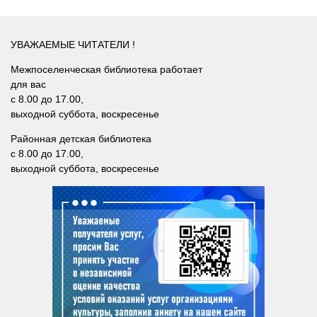
Методический отдел
Отдел информационных технологий и информационно-
консультационной работы
УВАЖАЕМЫЕ ЧИТАТЕЛИ !
Отдел комплектования и обработки литературы
Межпоселенческая библиотека работает
для вас
Детская библиотека
с 8.00 до 17.00,
Личный кабинет
выходной суббота, воскресенье
Районная детская библиотека
Версия для слабовидящих
с 8.00 до 17.00,
выходной суббота, воскресенье