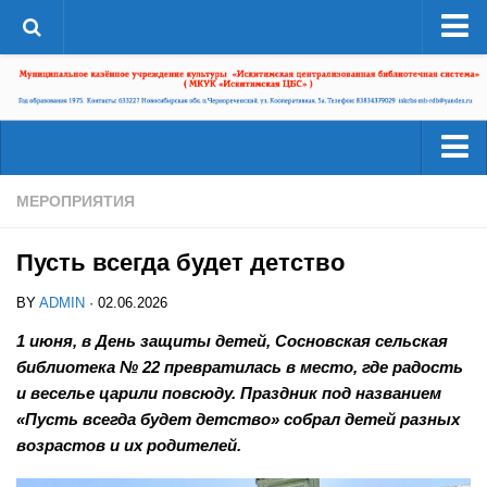
О системе
Структура
Документы
Администрация
Читателям
МЕРОПРИЯТИЯ
Страницы истории
Услуги
ЦБС в СМИ
Пусть всегда будет детство
Ресурсы
ЦБС сегодня
BY
ADMIN
· 02.06.2026
Деятельность
Библиотеки района
1 июня, в День защиты детей, Сосновская сельская
Наши успехи
библиотека № 22 превратилась в место, где радость
А-Г
Проекты
и веселье царили повсюду. Праздник под названием
Агролесовская сельская библиотека №16
«Пусть всегда будет детство» собрал детей разных
Конкурсы
Беловская сельская библиотека №5
возрастов и их родителей.
Независимая оценка качества
Сельская библиотека п. Бердь №29