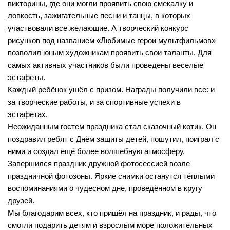
Лебедевская сельская библиотека №33
викторины, где они могли проявить свою смекалку и
ловкость, зажигательные песни и танцы, в которых
Легостаевская сельская библиотека №4
участвовали все желающие. А творческий конкурс
Линевская поселковая библиотека №30
рисунков под названием «Любимые герои мультфильмов»
позволил юным художникам проявить свои таланты. Для
Линевская детская библиотека №31
самых активных участников были проведены веселые
Листвянская сельская библиотека №39
эстафеты.
М-С
Каждый ребёнок ушёл с призом. Награды получили все: и
за творческие работы, и за спортивные успехи в
Маякская сельская библиотека №40
эстафетах.
Морозовская сельская библиотека №17
Неожиданным гостем праздника стал сказочный котик. Он
Мостовская сельская библиотека №18
поздравил ребят с Днём защиты детей, пошутил, поиграл с
ними и создал ещё более волшебную атмосферу.
Новолоктевская сельская библиотека №19
Завершился праздник дружной фотосессией возле
Новососедовская сельская библиотека №20
праздничной фотозоны. Яркие снимки останутся тёплыми
воспоминаниями о чудесном дне, проведённом в кругу
Преображенская сельская библиотека №32
друзей.
Рощинская сельская библиотека №21
Мы благодарим всех, кто пришёл на праздник, и рады, что
Сельская библиотека п. Советский №35
смогли подарить детям и взрослым море положительных