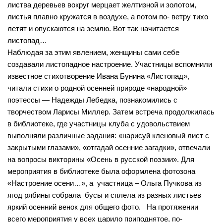
листва деревьев вокруг мерцает желтизной и золотом,
Нормативно — правовые акты
Бурмистровская сельская библиотека №6
листья плавно кружатся в воздухе, а потом по- ветру тихо
Результаты независимой оценки качества
Быстровская сельская библиотека №7
летят и опускаются на землю. Вот так начитается
Предложения об улучшении качества деятельности
листопад…
Верх-Коенская сельская библиотека №8
Наблюдая за этим явлением, женщины сами себе
Оnline опрос
Горевская сельская библиотека №9
создавали листопадное настроение. Участницы вспомнили
Видео
известное стихотворение Ивана Бунина «Листопад»,
Гусельниковская сельская библиотека №10
читали стихи о родной осенней природе «народной»
Контакты
Е-Л
поэтессы — Надежды Лебедка, познакомились с
Евсинская сельская библиотека №12
творчеством Ларисы Миллер. Затем встреча продолжилась
Карта сайта
в библиотеке, где участницы клуба с удовольствием
Сельская библиотека д. Евсино №36
выполняли различные задания: «нарисуй кленовый лист с
Елбашинская сельская библиотека №11
закрытыми глазами», «отгадай осенние загадки», отвечали
Завьяловская сельская библиотека №13
на вопросы викторины «Осень в русской поэзии». Для
мероприятия в библиотеке была оформлена фотозона
Искитимская сельская библиотека №14
«Настроение осени…», а участница – Ольга Пучкова из
Сельская библиотека п. Керамкомбинат №28
ягод рябины собрала бусы и сплела из разных листьев
яркий осенний венок для общего фото. На протяжении
Китернинская сельская библиотека №15
всего мероприятия у всех царило приподнятое, по-