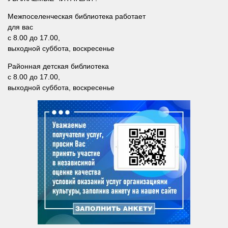
Сосновская сельская библиотека №22
Межпоселенческая библиотека работает
Степнинская сельская библиотека №34
для вас
с 8.00 до 17.00,
Т-Ш
выходной суббота, воскресенье
Тальменская сельская библиотека №23
Районная детская библиотека
Тулинская сельская библиотека №37
с 8.00 до 17.00,
выходной суббота, воскресенье
Улыбинская сельская библиотека №24
Ургунская сельская библиотека №25
Усть-Чемская сельская библиотека №26
Чернореченская сельская библиотека №41
Сельская библиотека д. Шадрино №42
Шибковская сельская библиотека №27
Межпоселенческая библиотека
Информационно-библиографический отдел