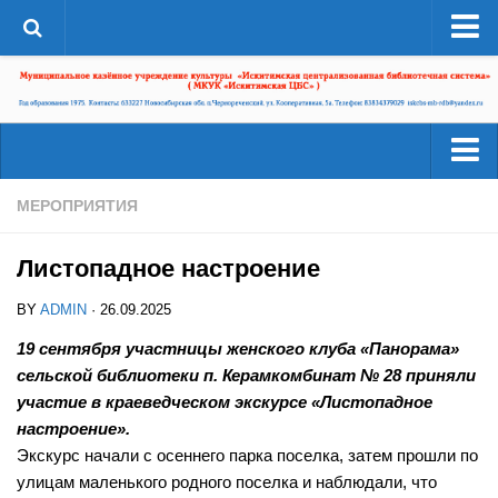
О системе
Структура
Документы
Администрация
Читателям
МЕРОПРИЯТИЯ
Страницы истории
Услуги
ЦБС в СМИ
Листопадное настроение
Ресурсы
ЦБС сегодня
BY
ADMIN
· 26.09.2025
Деятельность
Библиотеки района
19 сентября участницы женского клуба «Панорама»
Наши успехи
сельской библиотеки п. Керамкомбинат № 28 приняли
А-Г
Проекты
участие в краеведческом экскурсе «Листопадное
Агролесовская сельская библиотека №16
настроение».
Конкурсы
Беловская сельская библиотека №5
Экскурс начали с осеннего парка поселка, затем прошли по
Независимая оценка качества
улицам маленького родного поселка и наблюдали, что
Сельская библиотека п. Бердь №29