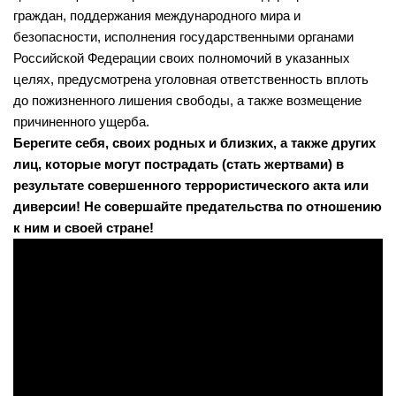
Лебедевская сельская библиотека №33
граждан, поддержания международного мира и
Легостаевская сельская библиотека №4
безопасности, исполнения государственными органами
Российской Федерации своих полномочий в указанных
Линевская поселковая библиотека №30
целях, предусмотрена уголовная ответственность вплоть
Линевская детская библиотека №31
до пожизненного лишения свободы, а также возмещение
Листвянская сельская библиотека №39
причиненного ущерба.
Берегите себя, своих родных и близких, а также других
М-С
лиц, которые могут пострадать (стать жертвами) в
Маякская сельская библиотека №40
результате совершенного
террористического акта или
диверсии
! Не совершайте предательства по отношению
Морозовская сельская библиотека №17
к ним и своей стране!
Мостовская сельская библиотека №18
Новолоктевская сельская библиотека №19
Новососедовская сельская библиотека №20
Преображенская сельская библиотека №32
Рощинская сельская библиотека №21
Сельская библиотека п. Советский №35