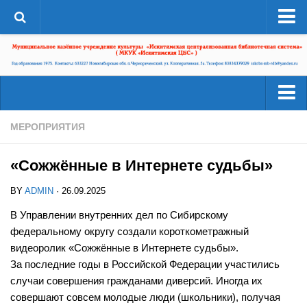
О системе
Структура
Документы
Администрация
Читателям
МЕРОПРИЯТИЯ
Страницы истории
Услуги
ЦБС в СМИ
«Сожжённые в Интернете судьбы»
Ресурсы
ЦБС сегодня
BY
ADMIN
· 26.09.2025
Деятельность
Библиотеки района
В Управлении внутренних дел по Сибирскому
Наши успехи
федеральному округу создали короткометражный
А-Г
Проекты
видеоролик «Сожжённые в Интернете судьбы».
Агролесовская сельская библиотека №16
За последние годы в Российской Федерации участились
Конкурсы
Беловская сельская библиотека №5
случаи совершения гражданами диверсий. Иногда их
Независимая оценка качества
совершают совсем молодые люди (школьники), получая
Сельская библиотека п. Бердь №29