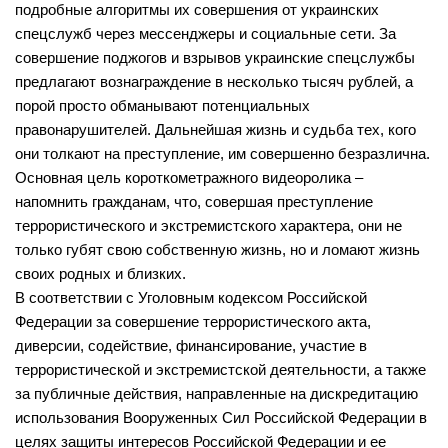
подробные алгоритмы их совершения от украинских
Нормативно — правовые акты
Бурмистровская сельская библиотека №6
спецслужб через мессенджеры и социальные сети. За
Результаты независимой оценки качества
Быстровская сельская библиотека №7
совершение поджогов и взрывов украинские спецслужбы
Предложения об улучшении качества деятельности
предлагают вознаграждение в несколько тысяч рублей, а
Верх-Коенская сельская библиотека №8
порой просто обманывают потенциальных
Оnline опрос
Горевская сельская библиотека №9
правонарушителей. Дальнейшая жизнь и судьба тех, кого
Видео
они толкают на преступление, им совершенно безразлична.
Гусельниковская сельская библиотека №10
Основная цель короткометражного видеоролика –
Контакты
Е-Л
напомнить гражданам, что, совершая преступление
Евсинская сельская библиотека №12
террористического и экстремистского характера, они не
Карта сайта
только губят свою собственную жизнь, но и ломают жизнь
Сельская библиотека д. Евсино №36
своих родных и близких.
Елбашинская сельская библиотека №11
В соответствии с Уголовным кодексом Российской
Завьяловская сельская библиотека №13
Федерации за совершение террористического акта,
диверсии, содействие, финансирование, участие в
Искитимская сельская библиотека №14
террористической и экстремистской деятельности, а также
Сельская библиотека п. Керамкомбинат №28
за публичные действия, направленные на дискредитацию
использования Вооруженных Сил Российской Федерации в
Китернинская сельская библиотека №15
целях защиты интересов Российской Федерации и ее