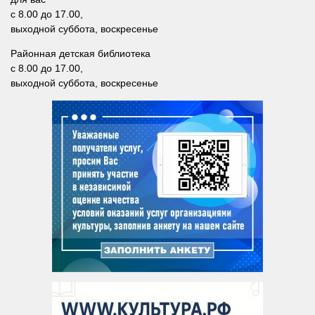
Сосновская сельская библиотека №22
с 8.00 до 17.00,
выходной суббота, воскресенье
Степнинская сельская библиотека №34
Районная детская библиотека
Т-Ш
с 8.00 до 17.00,
Тальменская сельская библиотека №23
выходной суббота, воскресенье
Тулинская сельская библиотека №37
Улыбинская сельская библиотека №24
Ургунская сельская библиотека №25
Усть-Чемская сельская библиотека №26
Чернореченская сельская библиотека №41
Сельская библиотека д. Шадрино №42
Шибковская сельская библиотека №27
Межпоселенческая библиотека
Информационно-библиографический отдел