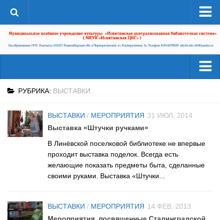
О системе
Структура
Документы
Администрация
Читателям
РУБРИКА:
ВЫСТАВКИ
Страницы истории
Услуги
ВЫСТАВКИ
/
МЕРОПРИЯТИЯ
31 ИЮЛ, 2014
ЦБС в СМИ
Ресурсы
Выставка «Штучки ручками»
ЦБС сегодня
Деятельность
В Линёвской поселковой библиотеке не впервые
Библиотеки района
проходит выставка поделок. Всегда есть
Наши успехи
желающие показать предметы быта, сделанные
А-Г
своими руками. Выставка «Штучки...
Проекты
Агролесовская сельская библиотека №16
Конкурсы
Беловская сельская библиотека №5
ВЫСТАВКИ
/
МЕРОПРИЯТИЯ
14 ФЕВ, 2013
Независимая оценка качества
Сельская библиотека п. Бердь №29
Мероприятия, посвященные Сталинградской