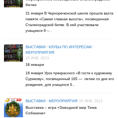
Нормативно — правовые акты
битве
Бурмистровская сельская библиотека №6
Результаты независимой оценки качества
31 января В Чернореченской школе прошла вахта
Быстровская сельская библиотека №7
памяти «Самая главная высота», посвященная
Предложения об улучшении качества деятельности
Верх-Коенская сельская библиотека №8
Сталинградской битве. В ней участвовали
Оnline опрос
учащиеся 8 –...
Горевская сельская библиотека №9
Видео
Гусельниковская сельская библиотека №10
ВЫСТАВКИ
/
КЛУБЫ ПО ИНТЕРЕСАМ
/
Контакты
Е-Л
МЕРОПРИЯТИЯ
25 ЯНВ, 2013
Евсинская сельская библиотека №12
Карта сайта
18 января
Сельская библиотека д. Евсино №36
18 января Урок прекрасного «В гости к художнику
Елбашинская сельская библиотека №11
Сурикову», посвященный 165 — летию со дня его
Завьяловская сельская библиотека №13
рождения, для учащихся 5...
Искитимская сельская библиотека №14
ВЫСТАВКИ
/
МЕРОПРИЯТИЯ
25 ЯНВ, 2013
Сельская библиотека п. Керамкомбинат №28
Выставка – игра «Заводной мир Тима
Китернинская сельская библиотека №15
Собакина»