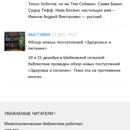
Лебедевская сельская библиотека №33
Тихон Хоботов, он же Тим Собакин, Савва Бакин,
Сидор Тяфф, Ника Босмит, настоящее имя –
Легостаевская сельская библиотека №4
Иванов Андрей Викторович — русский...
Линевская поселковая библиотека №30
Линевская детская библиотека №31
ВЫСТАВКИ
27 ДЕК, 2012
Листвянская сельская библиотека №39
Обзор новых поступлений «Здоровье и
питание»
М-С
18 и 21 декабря в Шибковской сельской
Маякская сельская библиотека №40
библиотеке проведен обзор новых поступлений
Морозовская сельская библиотека №17
«Здоровье и питание». Тема эта на протяжении
многих...
Мостовская сельская библиотека №18
Новолоктевская сельская библиотека №19
Новососедовская сельская библиотека №20
Преображенская сельская библиотека №32
УВАЖАЕМЫЕ ЧИТАТЕЛИ !
Рощинская сельская библиотека №21
Межпоселенческая библиотека работает
Сельская библиотека п. Советский №35
для вас