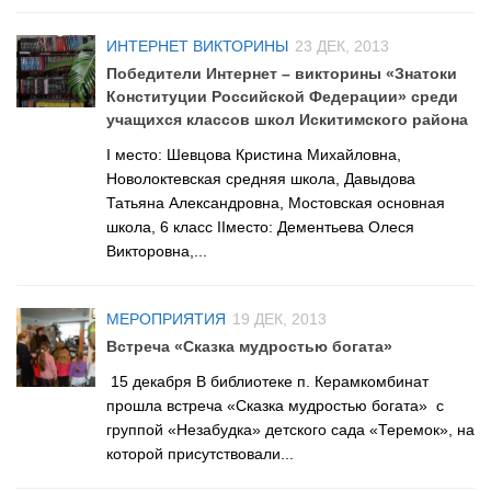
Лебедевская сельская библиотека №33
Легостаевская сельская библиотека №4
ИНТЕРНЕТ ВИКТОРИНЫ
23 ДЕК, 2013
Победители Интернет – викторины «Знатоки
Линевская поселковая библиотека №30
Конституции Российской Федерации» среди
Линевская детская библиотека №31
учащихся классов школ Искитимского района
Листвянская сельская библиотека №39
I место: Шевцова Кристина Михайловна,
Новолоктевская средняя школа, Давыдова
М-С
Татьяна Александровна, Мостовская основная
Маякская сельская библиотека №40
школа, 6 класс IIместо: Дементьева Олеся
Викторовна,...
Морозовская сельская библиотека №17
Мостовская сельская библиотека №18
МЕРОПРИЯТИЯ
19 ДЕК, 2013
Новолоктевская сельская библиотека №19
Встреча «Сказка мудростью богата»
Новососедовская сельская библиотека №20
15 декабря В библиотеке п. Керамкомбинат
Преображенская сельская библиотека №32
прошла встреча «Сказка мудростью богата» с
группой «Незабудка» детского сада «Теремок», на
Рощинская сельская библиотека №21
которой присутствовали...
Сельская библиотека п. Советский №35