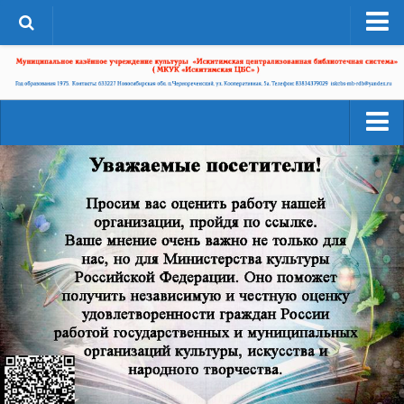
О системе
Структура
Документы
Администрация
Читателям
Страницы истории
Услуги
ЦБС в СМИ
Ресурсы
ЦБС сегодня
Деятельность
Библиотеки района
Наши успехи
А-Г
Проекты
Агролесовская сельская библиотека №16
Конкурсы
Беловская сельская библиотека №5
Независимая оценка качества
Сельская библиотека п. Бердь №29