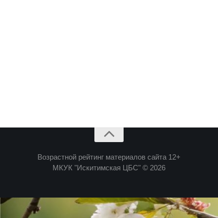
Возрастной рейтинг материалов сайта 12+
МКУК "Искитимская ЦБС" © 2026