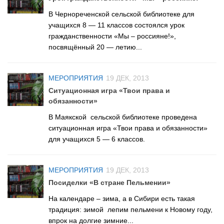
Методический отдел
В Чернореченской сельской библиотеке для
Отдел информационных технологий и информационно-
учащихся 8 — 11 классов состоялся урок
консультационной работы
гражданственности «Мы – россияне!»,
Отдел комплектования и обработки литературы
посвящённый 20 — летию...
Детская библиотека
МЕРОПРИЯТИЯ
19 ДЕК, 2013
Личный кабинет
Ситуационная игра «Твои права и
Версия для слабовидящих
обязанности»
В Маякской сельской библиотеке проведена
ситуационная игра «Твои права и обязанности»
для учащихся 5 — 6 классов.
МЕРОПРИЯТИЯ
19 ДЕК, 2013
Посиделки «В стране Пельмении»
На календаре – зима, а в Сибири есть такая
традиция: зимой лепим пельмени к Новому году,
впрок на долгие зимние...