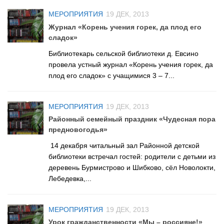
Сосновская сельская библиотека №22
МЕРОПРИЯТИЯ
19 ДЕК, 2013
Степнинская сельская библиотека №34
Журнал «Корень учения горек, да плод его
сладок»
Т-Ш
Библиотекарь сельской библиотеки д. Евсино
Тальменская сельская библиотека №23
провела устный журнал «Корень учения горек, да
Тулинская сельская библиотека №37
плод его сладок» с учащимися 3 – 7...
Улыбинская сельская библиотека №24
МЕРОПРИЯТИЯ
19 ДЕК, 2013
Ургунская сельская библиотека №25
Районный семейный праздник «Чудесная пора
Усть-Чемская сельская библиотека №26
предновогодья»
Чернореченская сельская библиотека №41
14 декабря читальный зал Районной детской
библиотеки встречал гостей: родители с детьми из
Сельская библиотека д. Шадрино №42
деревень Бурмистрово и Шибково, сёл Новолокти,
Шибковская сельская библиотека №27
Лебедевка,...
Межпоселенческая библиотека
Информационно-библиографический отдел
МЕРОПРИЯТИЯ
19 ДЕК, 2013
Урок гражданственности «Мы – россияне!»