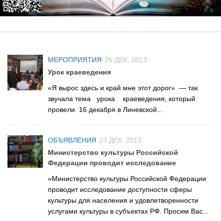
Нормативно — правовые акты
Бурмистровская сельская библиотека №6
Результаты независимой оценки качества
Быстровская сельская библиотека №7
Предложения об улучшении качества деятельности
Верх-Коенская сельская библиотека №8
Оnline опрос
МЕРОПРИЯТИЯ
26 ДЕК, 2013
Горевская сельская библиотека №9
Урок краеведения
Видео
Гусельниковская сельская библиотека №10
«Я вырос здесь и край мне этот дорог» — так
Контакты
Е-Л
звучала тема урока краеведения, который
Евсинская сельская библиотека №12
провели 16 декабря в Линевской...
Карта сайта
Сельская библиотека д. Евсино №36
ОБЪЯВЛЕНИЯ
23 ДЕК, 2013
Елбашинская сельская библиотека №11
Министерство культуры Российской
Завьяловская сельская библиотека №13
Федерации проводит исследование
Искитимская сельская библиотека №14
«Министерство культуры Российской Федерации
проводит исследование доступности сферы
Сельская библиотека п. Керамкомбинат №28
культуры для населения и удовлетворенности
Китернинская сельская библиотека №15
услугами культуры в субъектах РФ. Просим Вас...