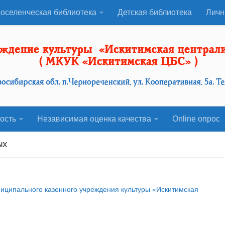
оселенческая библиотека
Детская библиотека
Личн
ость
Независимая оценка качества
Оnline опрос
ЫХ
иципального казенного учреждения культуры «Искитимская