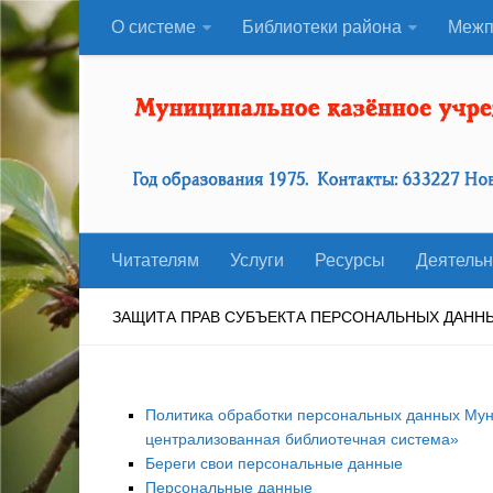
О системе
Библиотеки района
Межп
Читателям
Услуги
Ресурсы
Деятельн
ЗАЩИТА ПРАВ СУБЪЕКТА ПЕРСОНАЛЬНЫХ ДАНН
Политика обработки персональных данных Мун
централизованная библиотечная система»
Береги свои персональные данные
Персональные данные