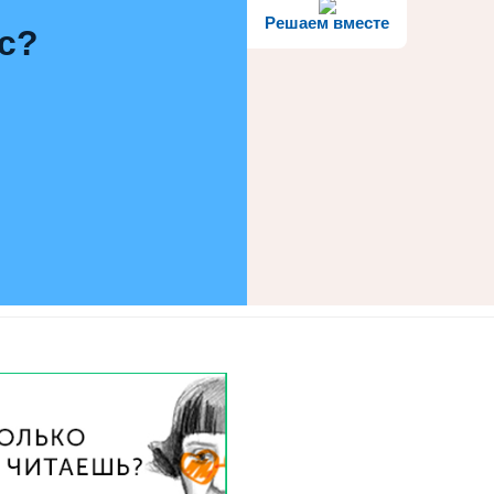
Решаем вместе
с?