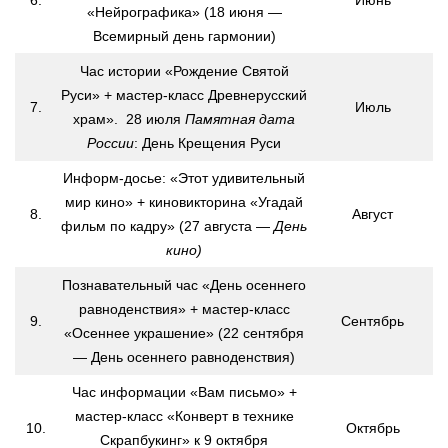
Лебедевская сельская библиотека №33
«Нейрографика» (18 июня —
Всемирный день гармонии)
Легостаевская сельская библиотека №4
Линевская поселковая библиотека №30
Час истории «Рождение Святой
Руси» + мастер-класс Древнерусский
Линевская детская библиотека №31
7.
Июль
храм». 28 июля
Памятная дата
Листвянская сельская библиотека №39
России
: День Крещения Руси
М-С
Информ-досье: «Этот удивительный
мир кино» + киновикторина «Угадай
Маякская сельская библиотека №40
8.
Август
фильм по кадру» (27 августа —
День
Морозовская сельская библиотека №17
кино)
Мостовская сельская библиотека №18
Познавательный час «День осеннего
Новолоктевская сельская библиотека №19
равноденствия» + мастер-класс
9.
Сентябрь
«Осеннее украшение» (22 сентября
Новососедовская сельская библиотека №20
— День осеннего равноденствия)
Преображенская сельская библиотека №32
Час информации «Вам письмо» +
Рощинская сельская библиотека №21
мастер-класс «Конверт в технике
10.
Октябрь
Сельская библиотека п. Советский №35
Скрапбукинг» к 9 октября