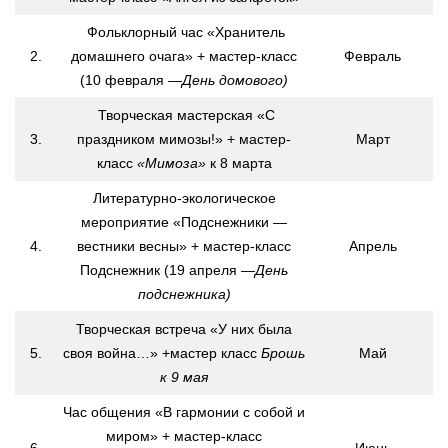
Нормативно — правовые акты
Бурмистровская сельская библиотека №6
Фольклорный час «Хранитель
Результаты независимой оценки качества
2.
домашнего очага» + мастер-класс
Февраль
Быстровская сельская библиотека №7
Предложения об улучшении качества деятельности
(10 февраля —
День домового)
Верх-Коенская сельская библиотека №8
Оnline опрос
Творческая мастерская «С
Горевская сельская библиотека №9
3.
праздником мимозы!» + мастер-
Март
Видео
Гусельниковская сельская библиотека №10
класс
«Мимоза»
к 8 марта
Контакты
Е-Л
Литературно-экологическое
Евсинская сельская библиотека №12
мероприятие «Подснежники —
Карта сайта
4.
вестники весны» + мастер-класс
Апрель
Сельская библиотека д. Евсино №36
Подснежник (19 апреля —
День
Елбашинская сельская библиотека №11
подснежника)
Завьяловская сельская библиотека №13
Творческая встреча «У них была
5.
своя война…» +мастер класс
Брошь
Май
Искитимская сельская библиотека №14
к 9 мая
Сельская библиотека п. Керамкомбинат №28
Час общения «В гармонии с собой и
Китернинская сельская библиотека №15
миром» + мастер-класс
6.
Июнь