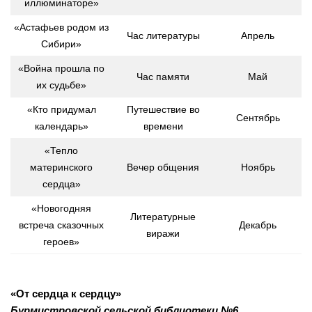
Методический отдел
иллюминаторе»
Отдел информационных технологий и информационно-
«Астафьев родом из
Час литературы
Апрель
консультационной работы
Сибири»
Отдел комплектования и обработки литературы
«Война прошла по
Час памяти
Май
их судьбе»
Детская библиотека
«Кто придумал
Путешествие во
Личный кабинет
Сентябрь
календарь»
времени
Версия для слабовидящих
«Тепло
материнского
Вечер общения
Ноябрь
сердца»
«Новогодняя
Литературные
встреча сказочных
Декабрь
виражи
героев»
«От сердца к сердцу»
Бурмистровской сельской библиотеки №6