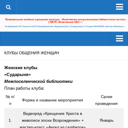
О системе
Структура
Документы
Администрация
Читателям
КЛУБЫ ОБЩЕНИЯ ЖЕНЩИН
Страницы истории
Услуги
Женские клубы
ЦБС в СМИ
Ресурсы
«Сударыня»
ЦБС сегодня
Межпоселенческой библиотеки
Деятельность
Библиотеки района
План работы клуба:
Наши успехи
№ п/
Сроки
А-Г
Форма и название мероприятия
Проекты
п
проведения
Агролесовская сельская библиотека №16
Конкурсы
Видеоряд «Крещение Христа в
Беловская сельская библиотека №5
1.
живописи эпохи Возрождения» +
Январь
Независимая оценка качества
Сельская библиотека п. Бердь №29
мастер-класс «Ангел из салфеток»