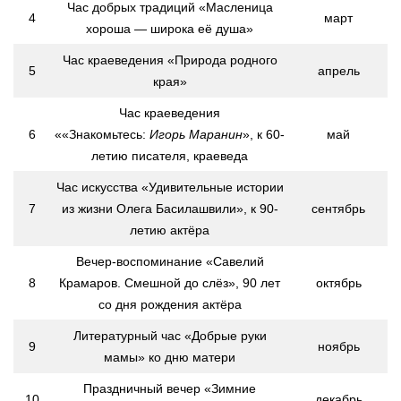
Час добрых традиций «Масленица
4
март
хороша — широка её душа»
Час краеведения «Природа родного
5
апрель
края»
Час краеведения
6
««Знакомьтесь:
Игорь Маранин
», к 60-
май
летию писателя, краеведа
Час искусства «Удивительные истории
7
из жизни Олега Басилашвили», к 90-
сентябрь
летию актёра
Вечер-воспоминание «Савелий
8
Крамаров. Смешной до слёз», 90 лет
октябрь
со дня рождения актёра
Литературный час «Добрые руки
9
ноябрь
мамы» ко дню матери
Праздничный вечер «Зимние
10
декабрь