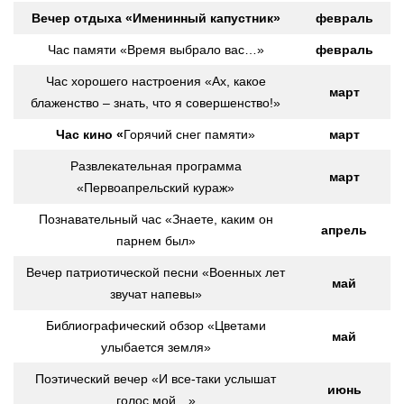
Вечер отдыха «Именинный капустник»
февраль
Час памяти «Время выбрало вас…»
февраль
Час хорошего настроения «Ах, какое
март
блаженство – знать, что я совершенство!»
Час кино
«
Горячий снег памяти»
март
Развлекательная программа
март
«Первоапрельский кураж»
Познавательный час «Знаете, каким он
апрель
парнем был»
Вечер патриотической песни «Военных лет
май
звучат напевы»
Библиографический обзор «Цветами
май
улыбается земля»
Поэтический вечер «И все-таки услышат
июнь
голос мой…»