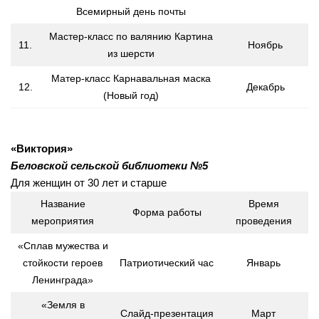
Всемирный день почты
Сосновская сельская библиотека №22
Мастер-класс по валянию Картина
Степнинская сельская библиотека №34
11.
Ноябрь
из шерсти
Т-Ш
Матер-класс Карнавальная маска
Тальменская сельская библиотека №23
12.
Декабрь
(Новый год)
Тулинская сельская библиотека №37
Улыбинская сельская библиотека №24
«Виктория»
Ургунская сельская библиотека №25
Беловской сельской библиотеки
№5
Усть-Чемская сельская библиотека №26
Для женщин от 30 лет и старше
Чернореченская сельская библиотека №41
Название
Время
Форма работы
мероприятия
проведения
Сельская библиотека д. Шадрино №42
«Сплав мужества и
Шибковская сельская библиотека №27
стойкости героев
Патриотический час
Январь
Межпоселенческая библиотека
Ленинграда»
Информационно-библиографический отдел
«Земля в
Слайд-презентация
Март