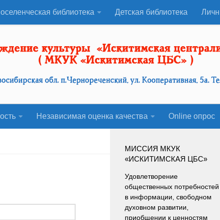
оселенческая библиотека
Детская библиотека
Личн
ость
Независимая оценка качества
Оnline опрос
МИССИЯ МКУК
«ИСКИТИМСКАЯ ЦБС»
Удовлетворение
общественных потребностей
в информации, свободном
духовном развитии,
приобщении к ценностям