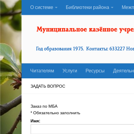
О системе
Библиотеки района
Межп
Читателям
Услуги
Ресурсы
Деятельн
ЗАДАТЬ ВОПРОС
Заказ по МБА
*
Обязательно заполнить
Имя: