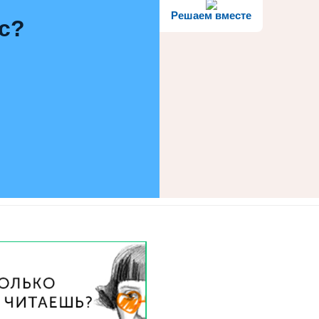
Решаем вместе
с?