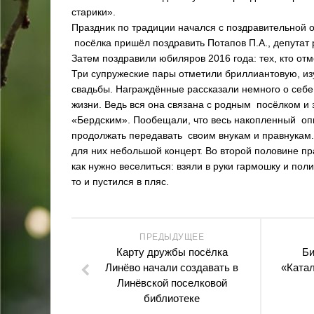
старики».
Праздник по традиции начался с поздравительной 
посёлка пришёл поздравить Потапов П.А., депутат 
Затем поздравили юбиляров 2016 года: тех, кто отме
Три супружеские пары отметили бриллиантовую, и
свадьбы. Награждённые рассказали немного о себе,
жизни. Ведь вся она связана с родным посёлком и
«Бердским». Пообещали, что весь накопленный опы
продолжать передавать своим внукам и правнукам.
для них небольшой концерт. Во второй половине пр
как нужно веселиться: взяли в руки гармошку и поли
то и пустился в пляс.
ПРЕДЫДУЩЕЕ
Карту дружбы посёлка
Би
Линёво начали создавать в
«Ката
Линёвской поселковой
библиотеке