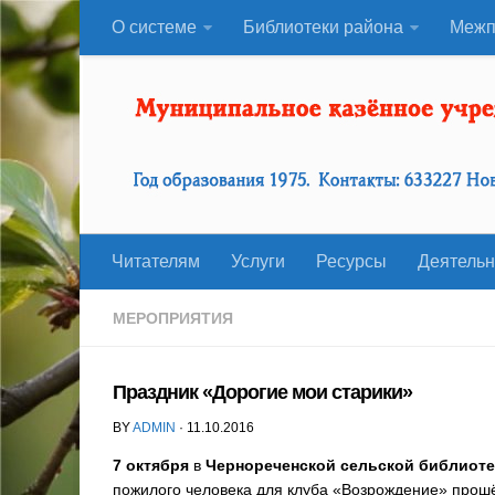
О системе
Библиотеки района
Межп
Читателям
Услуги
Ресурсы
Деятельн
МЕРОПРИЯТИЯ
Праздник «Дорогие мои старики»
BY
ADMIN
· 11.10.2016
7 октября
в
Чернореченской сельской библиоте
пожилого человека для клуба «Возрождение» прош