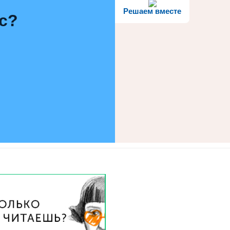
Решаем вместе
с?