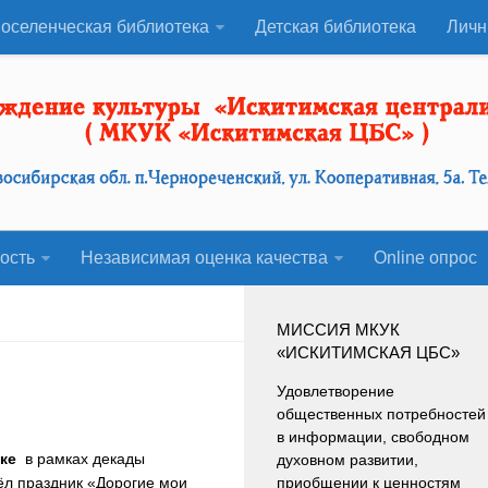
оселенческая библиотека
Детская библиотека
Личн
ость
Независимая оценка качества
Оnline опрос
МИССИЯ МКУК
«ИСКИТИМСКАЯ ЦБС»
Удовлетворение
общественных потребностей
в информации, свободном
ке
в рамках декады
духовном развитии,
ёл праздник «Дорогие мои
приобщении к ценностям