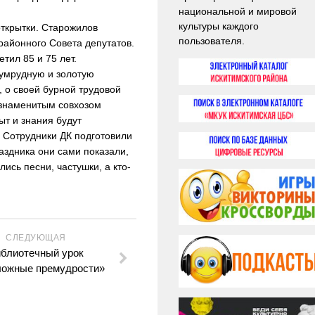
национальной и мировой
культуры каждого
открытки. Старожилов
пользователя.
районного Совета депутатов.
тил 85 и 75 лет.
зумрудную и золотую
 о своей бурной трудовой
 знаменитым совхозом
т и знания будут
 Сотрудники ДК подготовили
аздника они сами показали,
лись песни, частушки, а кто-
СЛЕДУЮЩАЯ
блиотечный урок
ложные премудрости»