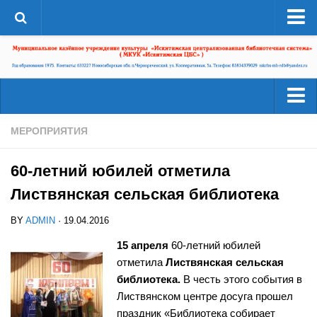
О системе
Структура
Документы
Администрация
Читателям
МЕРОПРИЯТИЯ
Страницы истории
Услуги
ЦБС в СМИ
60-летний юбилей отметила
Ресурсы
ЦБС сегодня
Листвянская сельская библиотека
Деятельность
Библиотеки района
BY
ADMIN
· 19.04.2016
Наши успехи
А-Г
15 апреля
60-летний юбилей
Проекты
отметила
Листвянская сельская
Агролесовская сельская библиотека №16
Конкурсы
библиотека.
В честь этого события в
Беловская сельская библиотека №5
Листвянском центре досуга прошел
Независимая оценка качества
Сельская библиотека п. Бердь №29
праздник «Библиотека собирает