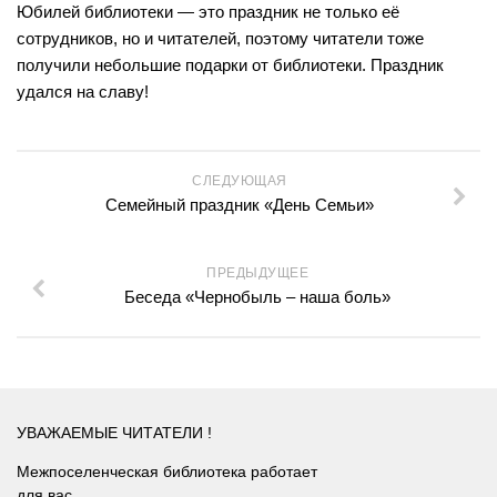
Юбилей библиотеки — это праздник не только её
Сосновская сельская библиотека №22
сотрудников, но и читателей, поэтому читатели тоже
Степнинская сельская библиотека №34
получили небольшие подарки от библиотеки. Праздник
удался на славу!
Т-Ш
Тальменская сельская библиотека №23
Тулинская сельская библиотека №37
СЛЕДУЮЩАЯ
Улыбинская сельская библиотека №24
Семейный праздник «День Семьи»
Ургунская сельская библиотека №25
ПРЕДЫДУЩЕЕ
Усть-Чемская сельская библиотека №26
Беседа «Чернобыль – наша боль»
Чернореченская сельская библиотека №41
Сельская библиотека д. Шадрино №42
Шибковская сельская библиотека №27
Межпоселенческая библиотека
УВАЖАЕМЫЕ ЧИТАТЕЛИ !
Информационно-библиографический отдел
Межпоселенческая библиотека работает
для вас