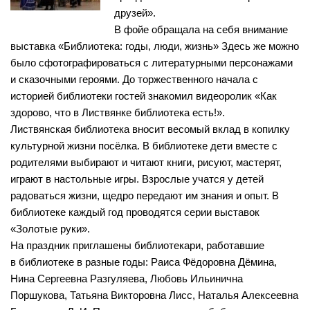
Нормативно — правовые акты
друзей».
Бурмистровская сельская библиотека №6
В фойе обращала на себя внимание
Результаты независимой оценки качества
Быстровская сельская библиотека №7
выставка «Библиотека: годы, люди, жизнь» Здесь же можно
Предложения об улучшении качества деятельности
Верх-Коенская сельская библиотека №8
было сфотографироваться с литературными персонажами
и сказочными героями. До торжественного начала с
Оnline опрос
Горевская сельская библиотека №9
историей библиотеки гостей знакомил видеоролик «Как
Видео
Гусельниковская сельская библиотека №10
здорово, что в Листвянке библиотека есть!».
Листвянская библиотека вносит весомый вклад в копилку
Контакты
Е-Л
культурной жизни посёлка. В библиотеке дети вместе с
Евсинская сельская библиотека №12
Карта сайта
родителями выбирают и читают книги, рисуют, мастерят,
Сельская библиотека д. Евсино №36
играют в настольные игры. Взрослые учатся у детей
радоваться жизни, щедро передают им знания и опыт. В
Елбашинская сельская библиотека №11
библиотеке каждый год проводятся серии выставок
Завьяловская сельская библиотека №13
«Золотые руки».
Искитимская сельская библиотека №14
На праздник приглашены библиотекари, работавшие
в библиотеке в разные годы: Раиса Фёдоровна Дёмина,
Сельская библиотека п. Керамкомбинат №28
Нина Сергеевна Разгуляева, Любовь Ильинична
Китернинская сельская библиотека №15
Поршукова, Татьяна Викторовна Лисс, Наталья Алексеевна