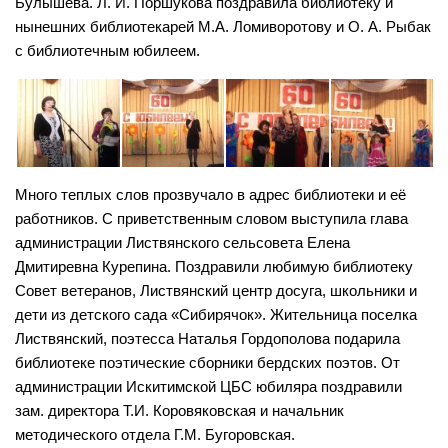
Булышева. Л. И. Поршукова поздравила библиотеку и
Лебедевская сельская библиотека №33
нынешних библиотекарей М.А. Ломиворотову и О. А. Рыбак
Легостаевская сельская библиотека №4
с библиотечным юбилеем.
Линевская поселковая библиотека №30
Линевская детская библиотека №31
Листвянская сельская библиотека №39
М-С
Много теплых слов прозвучало в адрес библиотеки и её
Маякская сельская библиотека №40
работников. С приветственным словом выступила глава
Морозовская сельская библиотека №17
администрации Листвянского сельсовета Елена
Дмитиревна Курепина. Поздравили любимую библиотеку
Мостовская сельская библиотека №18
Совет ветеранов, Листвянский центр досуга, школьники и
Новолоктевская сельская библиотека №19
дети из детского сада «Сибирячок». Жительница поселка
Новососедовская сельская библиотека №20
Листвянский, поэтесса Наталья Гордополова подарила
библиотеке поэтические сборники бердских поэтов. От
Преображенская сельская библиотека №32
администрации Искитимской ЦБС юбиляра поздравили
Рощинская сельская библиотека №21
зам. директора Т.И. Коровяковская и начальник
Сельская библиотека п. Советский №35
методического отдела Г.М. Бугоровская.