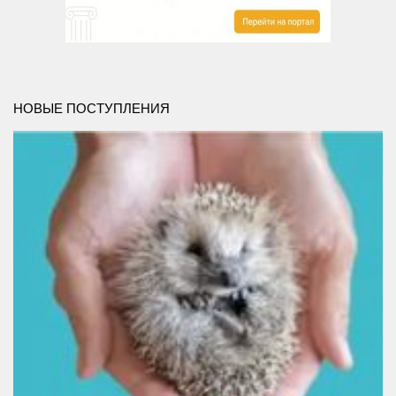
Сосновская сельская библиотека №22
Степнинская сельская библиотека №34
Т-Ш
Тальменская сельская библиотека №23
НОВЫЕ ПОСТУПЛЕНИЯ
Тулинская сельская библиотека №37
Улыбинская сельская библиотека №24
Ургунская сельская библиотека №25
Усть-Чемская сельская библиотека №26
Чернореченская сельская библиотека №41
Сельская библиотека д. Шадрино №42
Шибковская сельская библиотека №27
Межпоселенческая библиотека
Информационно-библиографический отдел