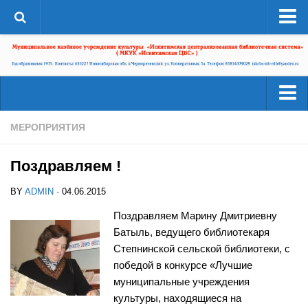
О системе
Структура
Документы
Администрация
Читателям
МЕРОПРИЯТИЯ
Страницы истории
Услуги
ЦБС в СМИ
Поздравляем !
Ресурсы
ЦБС сегодня
BY
ADMIN
· 04.06.2015
Деятельность
Библиотеки района
Поздравляем Марину Дмитриевну
Наши успехи
Батыль, ведущего библиотекаря
А-Г
Проекты
Степнинской сельской библиотеки, с
Агролесовская сельская библиотека №16
победой в конкурсе «Лучшие
Конкурсы
Беловская сельская библиотека №5
муниципальные учреждения
Независимая оценка качества
культуры, находящиеся на
Сельская библиотека п. Бердь №29