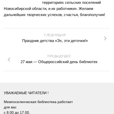
территориях сельских поселений
Нормативно — правовые акты
Бурмистровская сельская библиотека №6
Новосибирской области, и их работники». Желаем
Результаты независимой оценки качества
Быстровская сельская библиотека №7
дальнейших творческих успехов, счастья, благополучия!
Предложения об улучшении качества деятельности
Верх-Коенская сельская библиотека №8
Оnline опрос
Горевская сельская библиотека №9
СЛЕДУЮЩАЯ
Видео
Гусельниковская сельская библиотека №10
Праздник детства «Эх, эти деточки!»
Контакты
Е-Л
Евсинская сельская библиотека №12
ПРЕДЫДУЩЕЕ
Карта сайта
27 мая — Общероссийский день библиотек
Сельская библиотека д. Евсино №36
Елбашинская сельская библиотека №11
Завьяловская сельская библиотека №13
Искитимская сельская библиотека №14
УВАЖАЕМЫЕ ЧИТАТЕЛИ !
Сельская библиотека п. Керамкомбинат №28
Межпоселенческая библиотека работает
Китернинская сельская библиотека №15
для вас
с 8.00 до 17.00,