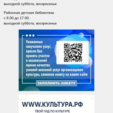
Лебедевская сельская библиотека №33
выходной суббота, воскресенье
Легостаевская сельская библиотека №4
Районная детская библиотека
Линевская поселковая библиотека №30
с 8.00 до 17.00,
выходной суббота, воскресенье
Линевская детская библиотека №31
Листвянская сельская библиотека №39
М-С
Маякская сельская библиотека №40
Морозовская сельская библиотека №17
Мостовская сельская библиотека №18
Новолоктевская сельская библиотека №19
Новососедовская сельская библиотека №20
Преображенская сельская библиотека №32
Рощинская сельская библиотека №21
Сельская библиотека п. Советский №35