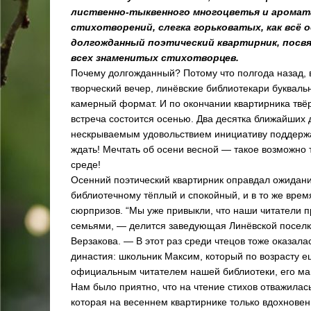
лиственно-тыквенного многоцветья и аромата
стихотворений, слегка горьковатых, как всё о
долгожданный поэтический квартирник, пос
всех знаменитых стихотворцев.
Почему долгожданный? Потому что полгода назад, 
творческий вечер, линёвские библиотекари букваль
камерный формат. И по окончании квартирника тв
встреча состоится осенью. Два десятка ближайших 
нескрываемым удовольствием инициативу поддержа
ждать! Мечтать об осени весной — такое возможно 
среде!
Осенний поэтический квартирник оправдал ожидания
библиотечному тёплый и спокойный, и в то же вр
сюрпризов. “Мы уже привыкли, что наши читатели 
семьями, — делится заведующая Линёвской поселк
Верзакова. — В этот раз среди чтецов тоже оказала
династия: школьник Максим, который по возрасту е
официальным читателем нашей библиотеки, его ма
Нам было приятно, что на чтение стихов отважилас
которая на весеннем квартирнике только вдохновен