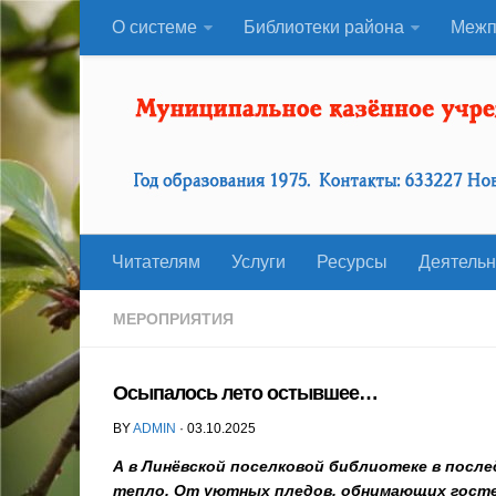
О системе
Библиотеки района
Межп
Читателям
Услуги
Ресурсы
Деятельн
МЕРОПРИЯТИЯ
Осыпалось лето остывшее…
BY
ADMIN
· 03.10.2025
А в Линёвской поселковой библиотеке в посл
тепло. От уютных пледов, обнимающих гостей