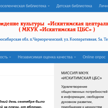
оселенческая библиотека
Детская библиотека
Личн
ость
Независимая оценка качества
Оnline опрос
МИССИЯ МКУК
«ИСКИТИМСКАЯ ЦБС»
Удовлетворение
общественных потребностей
в информации, свободном
едний день сентября было
духовном развитии,
 за плечи, от яблочно-
приобщении к ценностям