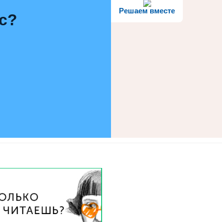
Решаем вместе
с?