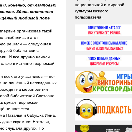
национальной и мировой
 и, конечно, от ламповых
культуры каждого
сеннее. Здесь состоялся
пользователя.
вящённый любимой поре
впервые организовав такой
но влюбились в этот
ёрдо решили — следующая
друзей библиотеки с
ли. И все дружно начали
только в истинно творческой
 всех его участников — по-
емя не лишённый неожиданных
приходят на мероприятия
овой библиотекой Светлана
сь целая творческая
щё не является
ма Наталья и бабушка Инна.
ь даже скромная Наталья,
но слушала других. Но