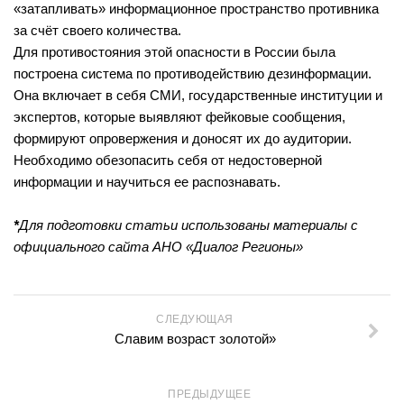
Методический отдел
«затапливать» информационное пространство противника
за счёт своего количества.
Отдел информационных технологий и информационно-
консультационной работы
Для противостояния этой опасности в России была
построена система по противодействию дезинформации.
Отдел комплектования и обработки литературы
Она включает в себя СМИ, государственные институции и
Детская библиотека
экспертов, которые выявляют фейковые сообщения,
формируют опровержения и доносят их до аудитории.
Личный кабинет
Необходимо обезопасить себя от недостоверной
Версия для слабовидящих
информации и научиться ее распознавать.
*
Для подготовки статьи использованы материалы с
официального сайта
АНО «Диалог Регионы»
СЛЕДУЮЩАЯ
Славим возраст золотой»
ПРЕДЫДУЩЕЕ