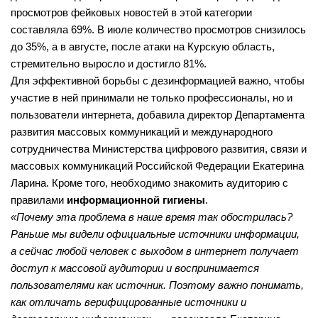
Лебедевская сельская библиотека №33
просмотров фейковых новостей в этой категории
Легостаевская сельская библиотека №4
составляла 69%. В июле количество просмотров снизилось
до 35%, а в августе, после атаки на Курскую область,
Линевская поселковая библиотека №30
стремительно выросло и достигло 81%.
Линевская детская библиотека №31
Для эффективной борьбы с дезинформацией важно, чтобы
Листвянская сельская библиотека №39
участие в ней принимали не только профессионалы, но и
пользователи интернета, добавила директор Департамента
М-С
развития массовых коммуникаций и международного
Маякская сельская библиотека №40
сотрудничества Министерства цифрового развития, связи и
массовых коммуникаций Российской Федерации Екатерина
Морозовская сельская библиотека №17
Ларина. Кроме того, необходимо знакомить аудиторию с
Мостовская сельская библиотека №18
правилами
информационной гигиены
.
Новолоктевская сельская библиотека №19
«Почему эта проблема в наше время так обострилась?
Раньше мы видели официальные источники информации,
Новососедовская сельская библиотека №20
а сейчас любой человек с выходом в интернет получает
Преображенская сельская библиотека №32
доступ к массовой аудитории и воспринимается
Рощинская сельская библиотека №21
пользователями как источник. Поэтому важно понимать,
как отличать верифицированные источники и
Сельская библиотека п. Советский №35