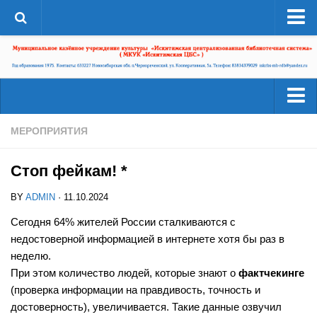
О системе
Структура
Документы
Администрация
Читателям
МЕРОПРИЯТИЯ
Страницы истории
Услуги
ЦБС в СМИ
Стоп фейкам! *
Ресурсы
ЦБС сегодня
BY
ADMIN
· 11.10.2024
Деятельность
Библиотеки района
Сегодня 64% жителей России сталкиваются с
Наши успехи
недостоверной информацией в интернете хотя бы раз в
А-Г
Проекты
неделю.
Агролесовская сельская библиотека №16
При этом количество людей, которые знают о
фактчекинге
Конкурсы
Беловская сельская библиотека №5
(проверка информации на правдивость, точность и
Независимая оценка качества
достоверность), увеличивается. Такие данные озвучил
Сельская библиотека п. Бердь №29