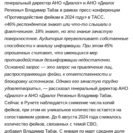
генеральный директор АНО «Диалог» и АНО «Диалог
Нормативно — правовые акты
Бурмистровская сельская библиотека №6
Регионы» Владимир Табак в рамках пресс-конференции
Результаты независимой оценки качества
Быстровская сельская библиотека №7
«Противодействие фейкам в 2024 году» в ТАСС.
Предложения об улучшении качества деятельности
«46% респондентов знают или что-то слышали о
Верх-Коенская сельская библиотека №8
фактчекинге. 18% знают, но это знание зачастую
Оnline опрос
Горевская сельская библиотека №9
поверхностное. Аудитория преувеличивает собственные
Видео
способности к анализу информации. При этом 45%
Гусельниковская сельская библиотека №10
опрошенных считают, что имеющихся мер
Контакты
Е-Л
противодействия дезинформации недостаточно.
Евсинская сельская библиотека №12
Основной запрос — это запрос на привлечение лиц,
Карта сайта
распространяющих фейки, к ответственности и
Сельская библиотека д. Евсино №36
блокировку источников. Однако его зачастую трудно
Елбашинская сельская библиотека №11
удовлетворить»
, — рассказал генеральный директор АНО
Завьяловская сельская библиотека №13
«Диалог» и АНО «Диалог Регионы» Владимир Табак.
Сейчас в Рунете наблюдается снижение числа копий
Искитимская сельская библиотека №14
фейков, при этом их уникальное количество остается на
Сельская библиотека п. Керамкомбинат №28
сопоставимом уровне. До 6 августа 2024 года снижалось
количество фейков, связанных с темой СВО,
Китернинская сельская библиотека №15
добавил Владимир Табак. С января по март средняя доля