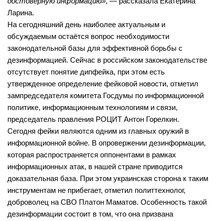
достоверную информацию»
, — рассказала Екатерина
Сосновская сельская библиотека №22
Ларина.
На сегодняшний день наиболее актуальным и
Степнинская сельская библиотека №34
обсуждаемым остаётся вопрос необходимости
Т-Ш
законодательной базы для эффективной борьбы с
Тальменская сельская библиотека №23
дезинформацией. Сейчас в российском законодательстве
отсутствует понятие дипфейка, при этом есть
Тулинская сельская библиотека №37
утвержденное определение фейковой новости, отметил
Улыбинская сельская библиотека №24
зампредседателя комитета Госдумы по информационной
Ургунская сельская библиотека №25
политике, информационным технологиям и связи,
председатель правления РОЦИТ Антон Горелкин.
Усть-Чемская сельская библиотека №26
Сегодня фейки являются одним из главных оружий в
Чернореченская сельская библиотека №41
информационной войне. В опровержении дезинформации,
которая распространяется оппонентами в рамках
Сельская библиотека д. Шадрино №42
информационных атак, в нашей стране приводится
Шибковская сельская библиотека №27
доказательная база. При этом украинская сторона к таким
Межпоселенческая библиотека
инструментам не прибегает, отметил политтехнолог,
доброволец на СВО Платон Маматов. Особенность такой
Информационно-библиографический отдел
дезинформации состоит в том, что она призвана