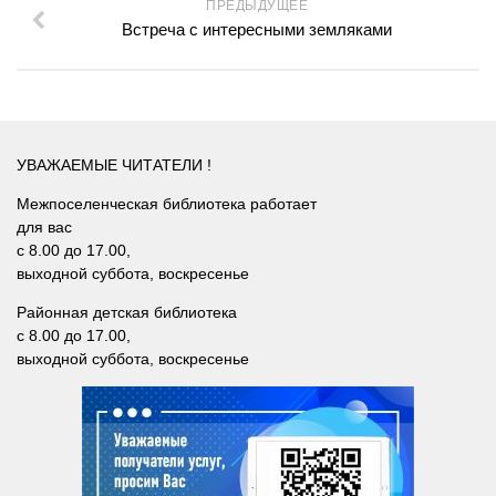
Лебедевская сельская библиотека №33
ПРЕДЫДУЩЕЕ
Встреча с интересными земляками
Легостаевская сельская библиотека №4
Линевская поселковая библиотека №30
Линевская детская библиотека №31
Листвянская сельская библиотека №39
УВАЖАЕМЫЕ ЧИТАТЕЛИ !
М-С
Межпоселенческая библиотека работает
Маякская сельская библиотека №40
для вас
с 8.00 до 17.00,
Морозовская сельская библиотека №17
выходной суббота, воскресенье
Мостовская сельская библиотека №18
Районная детская библиотека
Новолоктевская сельская библиотека №19
с 8.00 до 17.00,
выходной суббота, воскресенье
Новососедовская сельская библиотека №20
Преображенская сельская библиотека №32
Рощинская сельская библиотека №21
Сельская библиотека п. Советский №35