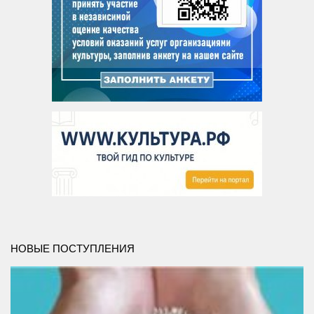
Сосновская сельская библиотека №22
Степнинская сельская библиотека №34
Т-Ш
Тальменская сельская библиотека №23
Тулинская сельская библиотека №37
Улыбинская сельская библиотека №24
Ургунская сельская библиотека №25
Усть-Чемская сельская библиотека №26
Чернореченская сельская библиотека №41
Сельская библиотека д. Шадрино №42
Шибковская сельская библиотека №27
НОВЫЕ ПОСТУПЛЕНИЯ
Межпоселенческая библиотека
Информационно-библиографический отдел