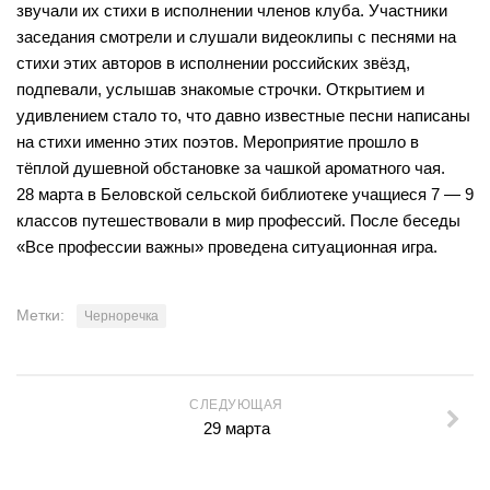
звучали их стихи в исполнении членов клуба. Участники
Нормативно — правовые акты
Бурмистровская сельская библиотека №6
заседания смотрели и слушали видеоклипы с песнями на
Результаты независимой оценки качества
Быстровская сельская библиотека №7
стихи этих авторов в исполнении российских звёзд,
Предложения об улучшении качества деятельности
подпевали, услышав знакомые строчки. Открытием и
Верх-Коенская сельская библиотека №8
удивлением стало то, что давно известные песни написаны
Оnline опрос
Горевская сельская библиотека №9
на стихи именно этих поэтов. Мероприятие прошло в
Видео
тёплой душевной обстановке за чашкой ароматного чая.
Гусельниковская сельская библиотека №10
28 марта в Беловской сельской библиотеке учащиеся 7 — 9
Контакты
Е-Л
классов путешествовали в мир профессий. После беседы
Евсинская сельская библиотека №12
«Все профессии важны» проведена ситуационная игра.
Карта сайта
Сельская библиотека д. Евсино №36
Елбашинская сельская библиотека №11
Метки:
Черноречка
Завьяловская сельская библиотека №13
Искитимская сельская библиотека №14
СЛЕДУЮЩАЯ
Сельская библиотека п. Керамкомбинат №28
29 марта
Китернинская сельская библиотека №15