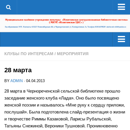
О системе
Структура
Документы
Администрация
Читателям
КЛУБЫ ПО ИНТЕРЕСАМ
/
МЕРОПРИЯТИЯ
Страницы истории
Услуги
ЦБС в СМИ
28 марта
Ресурсы
ЦБС сегодня
BY
ADMIN
· 04.04.2013
Деятельность
Библиотеки района
28 марта в Чернореченской сельской библиотеке прошло
Наши успехи
заседание женского клуба «Лада». Оно было посвящено
А-Г
Проекты
женской поэзии и называлось «Мне руку к сердцу приложи,
Агролесовская сельская библиотека №16
послушай». Была подготовлена слайд-презентация о жизни
Конкурсы
Беловская сельская библиотека №5
и творчестве Риммы Казаковой, Ларисы Рубальской,
Независимая оценка качества
Татьяны Снежиной, Вероники Тушновой.
Проникновенно
Сельская библиотека п. Бердь №29